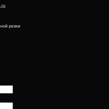
.ru
ной резки