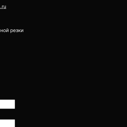
.ru
ной резки