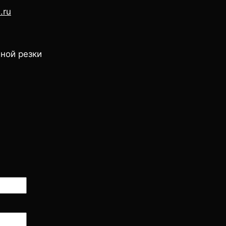
.ru
ной резки